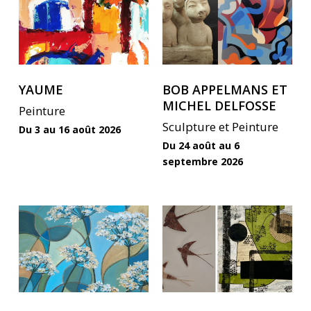
Et n’oubliez pas la
APPELMANS
et
pièce
Michel
DELFOSSE
FRED RADIX
YAUME
BOB APPELMANS ET
Vendredi 25 septembre
— 20h30
MICHEL DELFOSSE
Peinture
OUVERTURE DE SAISON
Sculpture et Peinture
Du 3 au 16 août 2026
Du 24 août au 6
septembre 2026
Laura
Odilia
Dreyer
Balas
et
Dominique
Loppin