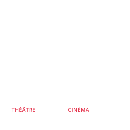
THÉÂTRE
CINÉMA
Saison 2026 / 2027
Films & Séances
Projet de territoire
Opéras